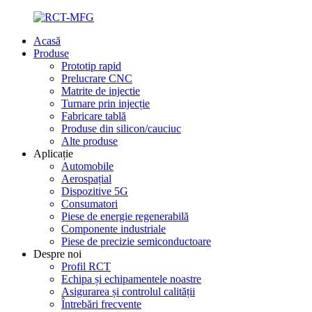
Acasă
Produse
Prototip rapid
Prelucrare CNC
Matrite de injectie
Turnare prin injecție
Fabricare tablă
Produse din silicon/cauciuc
Alte produse
Aplicație
Automobile
Aerospațial
Dispozitive 5G
Consumatori
Piese de energie regenerabilă
Componente industriale
Piese de precizie semiconductoare
Despre noi
Profil RCT
Echipa și echipamentele noastre
Asigurarea și controlul calității
Întrebări frecvente