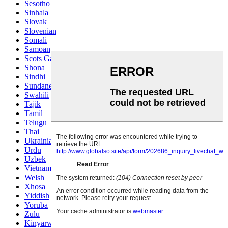
Sesotho
Sinhala
Slovak
Slovenian
Somali
Samoan
Scots Gaelic
Shona
Sindhi
Sundanese
Swahili
Tajik
Tamil
Telugu
Thai
Ukrainian
Urdu
Uzbek
Vietnamese
Welsh
Xhosa
Yiddish
Yoruba
Zulu
Kinyarwanda