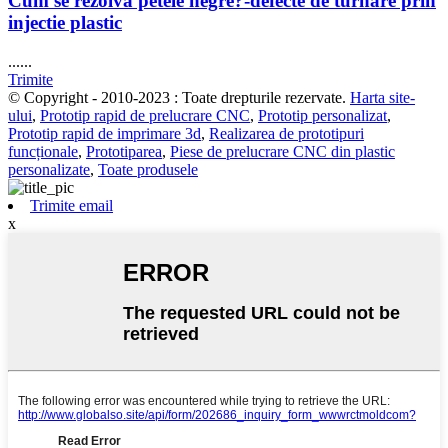
Cum se rezolvă petele negre?-defecte de turnare prin
injectie plastic
......
Trimite
© Copyright - 2010-2023 : Toate drepturile rezervate.
Harta site-
ului
,
Prototip rapid de prelucrare CNC
,
Prototip personalizat
,
Prototip rapid de imprimare 3d
,
Realizarea de prototipuri
funcționale
,
Prototiparea
,
Piese de prelucrare CNC din plastic
personalizate
,
Toate produsele
Trimite email
x