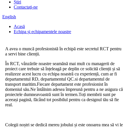
Știri
Contactaţi-ne
English
Acasă
Echipa și echipamentele noastre
A avea o muncă profesionistă în echipă este secretul RCT pentru
a servi bine clienții.
În RCT, vânzările noastre seamănă mai mult cu managerii de
proiect care trebuie să înțeleagă pe deplin ce solicită clienții și să
realizeze acest lucru cu echipa noastră cu experiență, cum ar fi
departamentul RD, departamentul QC.si departamentul de
transport maritim.Fiecare departament este profesionist în
domeniul său.Ne întâlnim adesea împreună pentru a ne asigura că
proiectele dumneavoastră sunt în termen.Toți membrii sunt pe
aceeași pagină, făcând tot posibilul pentru ca designul tău să fie
real.
Colegii noștri se dedică mereu jobului și este onoarea mea să vi le