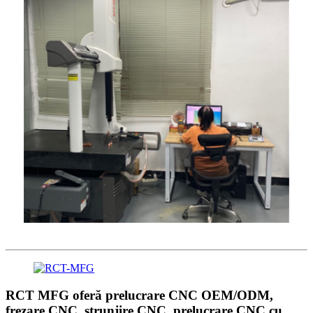
RCT MFG oferă prelucrare CNC OEM/ODM,
frezare CNC, strunjire CNC, prelucrare CNC cu